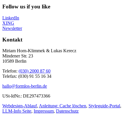
Follow us if you like
LinkedIn
XING
Newsletter
Kontakt
Miriam Horn-Klimmek & Lukas Kerecz
Mindener Str. 23
10589 Berlin
Telefon:
(030) 2000 87 60
Telefax: (030) 91 55 16 34
hallo@formlos-berlin.de
USt-IdNr.: DE297473366
Webdesign-Ablauf
,
Anleitung: Cache löschen
,
Styleguide-Portal
,
LLM-Info Seite
,
Impressum
,
Datenschutz