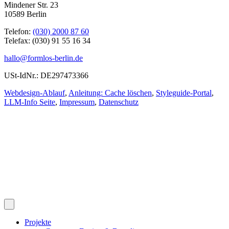
Mindener Str. 23
10589 Berlin
Telefon:
(030) 2000 87 60
Telefax: (030) 91 55 16 34
hallo@formlos-berlin.de
USt-IdNr.: DE297473366
Webdesign-Ablauf
,
Anleitung: Cache löschen
,
Styleguide-Portal
,
LLM-Info Seite
,
Impressum
,
Datenschutz
Projekte