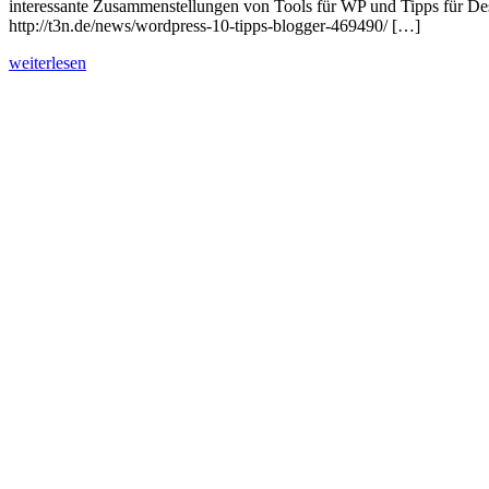
interessante Zusammenstellungen von Tools für WP und Tipps für Des
http://t3n.de/news/wordpress-10-tipps-blogger-469490/ […]
weiterlesen