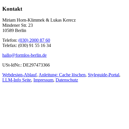
Kontakt
Miriam Horn-Klimmek & Lukas Kerecz
Mindener Str. 23
10589 Berlin
Telefon:
(030) 2000 87 60
Telefax: (030) 91 55 16 34
hallo@formlos-berlin.de
USt-IdNr.: DE297473366
Webdesign-Ablauf
,
Anleitung: Cache löschen
,
Styleguide-Portal
,
LLM-Info Seite
,
Impressum
,
Datenschutz