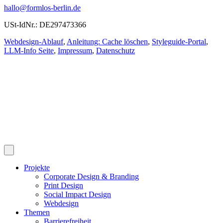
hallo@formlos-berlin.de
USt-IdNr.: DE297473366
Webdesign-Ablauf
,
Anleitung: Cache löschen
,
Styleguide-Portal
,
LLM-Info Seite
,
Impressum
,
Datenschutz
Projekte
Corporate Design & Branding
Print Design
Social Impact Design
Webdesign
Themen
Barrierefreiheit