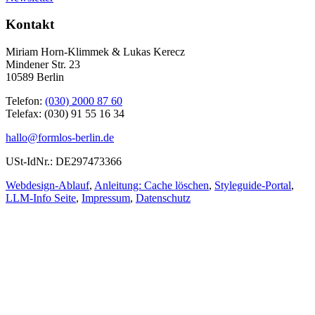
Kontakt
Miriam Horn-Klimmek & Lukas Kerecz
Mindener Str. 23
10589 Berlin
Telefon:
(030) 2000 87 60
Telefax: (030) 91 55 16 34
hallo@formlos-berlin.de
USt-IdNr.: DE297473366
Webdesign-Ablauf
,
Anleitung: Cache löschen
,
Styleguide-Portal
,
LLM-Info Seite
,
Impressum
,
Datenschutz