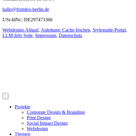
hallo@formlos-berlin.de
USt-IdNr.: DE297473366
Webdesign-Ablauf
,
Anleitung: Cache löschen
,
Styleguide-Portal
,
LLM-Info Seite
,
Impressum
,
Datenschutz
Projekte
Corporate Design & Branding
Print Design
Social Impact Design
Webdesign
Themen