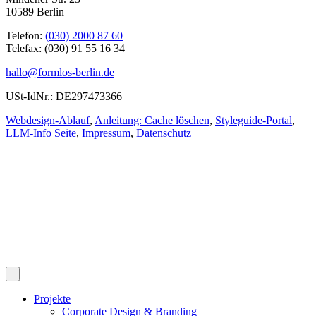
10589 Berlin
Telefon:
(030) 2000 87 60
Telefax: (030) 91 55 16 34
hallo@formlos-berlin.de
USt-IdNr.: DE297473366
Webdesign-Ablauf
,
Anleitung: Cache löschen
,
Styleguide-Portal
,
LLM-Info Seite
,
Impressum
,
Datenschutz
Projekte
Corporate Design & Branding