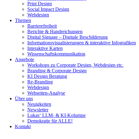
Print Design
Social Impact Design
Webdesign
Themen
Barrierefreiheit
Berichte & Handreichungen
Digital Signage – Digitale Beschilderung
Informationsvisualisierungen & interaktive Infografiken
Interaktive Karten
Wissenschaftskommunikation
Angebote
Workshops zu Corporate Design, Webdesign etc.
Branding & Corporate Design
KI Design Beratung
Re-Branding
Webdesign
Webseiten-Analyse
Über uns
Neuigkeiten
Newsletter
Lukas‘ LLM- & KI-Kolumne
Demokratie für ALLE!
Kontakt