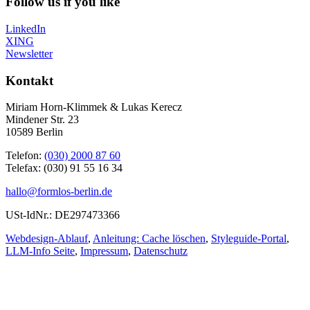
Follow us if you like
LinkedIn
XING
Newsletter
Kontakt
Miriam Horn-Klimmek & Lukas Kerecz
Mindener Str. 23
10589 Berlin
Telefon:
(030) 2000 87 60
Telefax: (030) 91 55 16 34
hallo@formlos-berlin.de
USt-IdNr.: DE297473366
Webdesign-Ablauf
,
Anleitung: Cache löschen
,
Styleguide-Portal
,
LLM-Info Seite
,
Impressum
,
Datenschutz