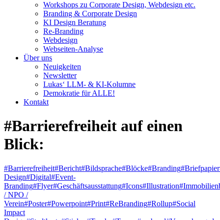
Workshops zu Corporate Design, Webdesign etc.
Branding & Corporate Design
KI Design Beratung
Re-Branding
Webdesign
Webseiten-Analyse
Über uns
Neuigkeiten
Newsletter
Lukas‘ LLM- & KI-Kolumne
Demokratie für ALLE!
Kontakt
#Barrierefreiheit
auf einen
Blick:
#Barrierefreiheit
#Bericht
#Bildsprache
#Blöcke
#Branding
#Briefpapier
Design
#Digital
#Event-
Branding
#Flyer
#Geschäftsausstattung
#Icons
#Illustration
#Immobilien
/ NPO /
Verein
#Poster
#Powerpoint
#Print
#ReBranding
#Rollup
#Social
Impact