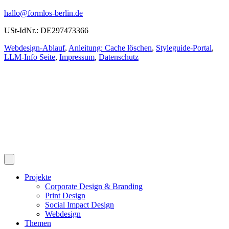
hallo@formlos-berlin.de
USt-IdNr.: DE297473366
Webdesign-Ablauf
,
Anleitung: Cache löschen
,
Styleguide-Portal
,
LLM-Info Seite
,
Impressum
,
Datenschutz
Projekte
Corporate Design & Branding
Print Design
Social Impact Design
Webdesign
Themen