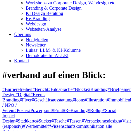
Workshops zu Corporate Design, Webdesign etc.
Branding & Corporate Design
KI Design Beratung
Re-Branding
Webdesign
Webseiten-Analyse
Über uns
Neuigkeiten
Newsletter
Lukas‘ LLM- & KI-Kolumne
Demokratie für ALLE!
Kontakt
#verband
auf einen Blick:
#Barrierefreiheit
#Bericht
#Bildsprache
#Blöcke
#Branding
#Briefpapier
Design
#Digital
#Event-
Branding
#Flyer
#Geschäftsausstattung
#Icons
#Illustration
#Immobilien
/ NPO /
Verein
#Poster
#Powerpoint
#Print
#ReBranding
#Rollup
#Social
Impact
Design
#Stadtkarte
#Sticker
#Tasche
#Tassen
#Verpackungsdesign
#Visi
(responsiv)
#Werbemittel
#Wissenschaftskommunikation
alle