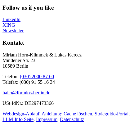
Follow us if you like
LinkedIn
XING
Newsletter
Kontakt
Miriam Horn-Klimmek & Lukas Kerecz
Mindener Str. 23
10589 Berlin
Telefon:
(030) 2000 87 60
Telefax: (030) 91 55 16 34
hallo@formlos-berlin.de
USt-IdNr.: DE297473366
Webdesign-Ablauf
,
Anleitung: Cache löschen
,
Styleguide-Portal
,
LLM-Info Seite
,
Impressum
,
Datenschutz