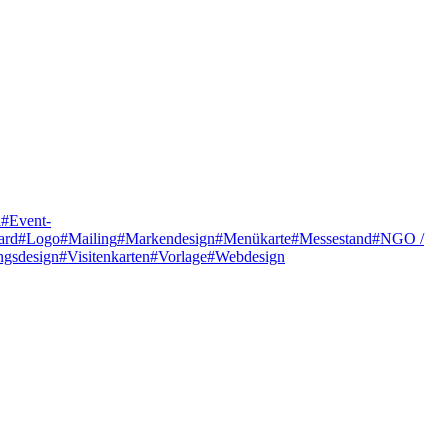
l
#Event-
ard
#Logo
#Mailing
#Markendesign
#Menükarte
#Messestand
#NGO /
ngsdesign
#Visitenkarten
#Vorlage
#Webdesign