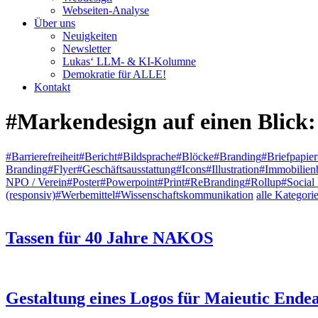
Webseiten-Analyse
Über uns
Neuigkeiten
Newsletter
Lukas‘ LLM- & KI-Kolumne
Demokratie für ALLE!
Kontakt
#Markendesign
auf einen Blick:
#Barrierefreiheit
#Bericht
#Bildsprache
#Blöcke
#Branding
#Briefpapier
Branding
#Flyer
#Geschäftsausstattung
#Icons
#Illustration
#Immobilien
NPO / Verein
#Poster
#Powerpoint
#Print
#ReBranding
#Rollup
#Social
(responsiv)
#Werbemittel
#Wissenschaftskommunikation
alle Kategori
Tassen für 40 Jahre NAKOS
Gestaltung eines Logos für Maieutic Ende