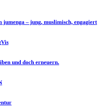
jumenga – jung, muslimisch, engagiert
gVis
eiben und doch erneuern.
N
entur