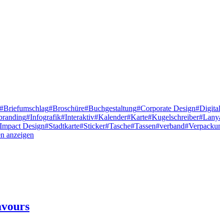
#Briefumschlag
#Broschüre
#Buchgestaltung
#Corporate Design
#Digita
branding
#Infografik
#Interaktiv
#Kalender
#Karte
#Kugelschreiber
#Lany
 Impact Design
#Stadtkarte
#Sticker
#Tasche
#Tassen
#verband
#Verpacku
en anzeigen
avours