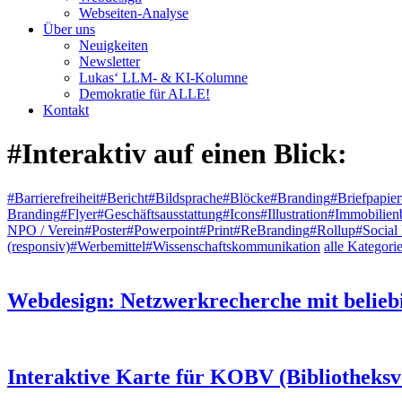
Webseiten-Analyse
Über uns
Neuigkeiten
Newsletter
Lukas‘ LLM- & KI-Kolumne
Demokratie für ALLE!
Kontakt
#Interaktiv
auf einen Blick:
#Barrierefreiheit
#Bericht
#Bildsprache
#Blöcke
#Branding
#Briefpapier
Branding
#Flyer
#Geschäftsausstattung
#Icons
#Illustration
#Immobilien
NPO / Verein
#Poster
#Powerpoint
#Print
#ReBranding
#Rollup
#Social
(responsiv)
#Werbemittel
#Wissenschaftskommunikation
alle Kategori
Webdesign: Netzwerkrecherche mit belieb
Interaktive Karte für KOBV (Bibliotheks