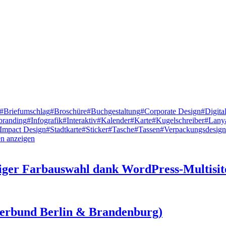
#Briefumschlag
#Broschüre
#Buchgestaltung
#Corporate Design
#Digita
branding
#Infografik
#Interaktiv
#Kalender
#Karte
#Kugelschreiber
#Lany
 Impact Design
#Stadtkarte
#Sticker
#Tasche
#Tassen
#Verpackungsdesign
en anzeigen
iger Farbauswahl dank WordPress-Multisit
verbund Berlin & Brandenburg)