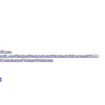
l
#Event-
ard
#Logo
#Mailing
#Markendesign
#Menükarte
#Messestand
#NGO /
#Visitenkarten
#Vorlage
#Webdesign
e