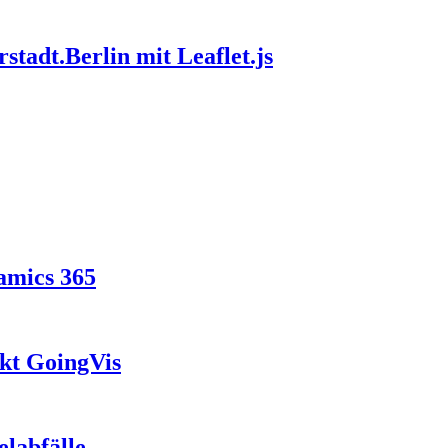
stadt.Berlin mit Leaflet.js
amics 365
ekt GoingVis
labfälle