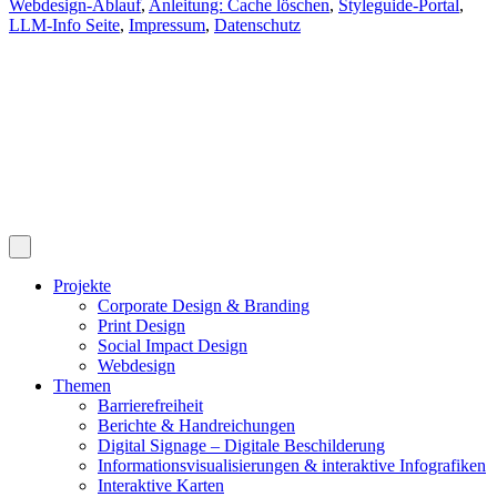
Webdesign-Ablauf
,
Anleitung: Cache löschen
,
Styleguide-Portal
,
LLM-Info Seite
,
Impressum
,
Datenschutz
Projekte
Corporate Design & Branding
Print Design
Social Impact Design
Webdesign
Themen
Barrierefreiheit
Berichte & Handreichungen
Digital Signage – Digitale Beschilderung
Informationsvisualisierungen & interaktive Infografiken
Interaktive Karten