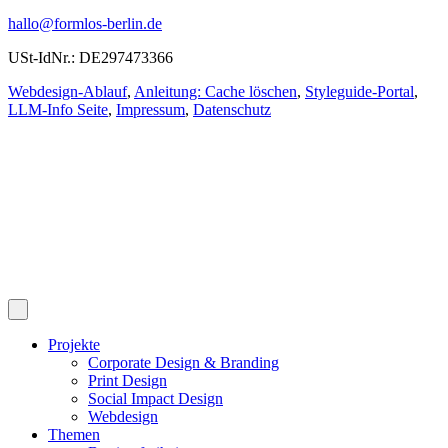
hallo@formlos-berlin.de
USt-IdNr.: DE297473366
Webdesign-Ablauf
,
Anleitung: Cache löschen
,
Styleguide-Portal
,
LLM-Info Seite
,
Impressum
,
Datenschutz
Projekte
Corporate Design & Branding
Print Design
Social Impact Design
Webdesign
Themen