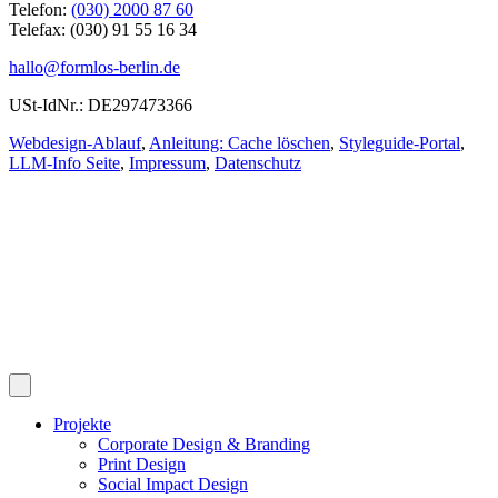
Telefon:
(030) 2000 87 60
Telefax: (030) 91 55 16 34
hallo@formlos-berlin.de
USt-IdNr.: DE297473366
Webdesign-Ablauf
,
Anleitung: Cache löschen
,
Styleguide-Portal
,
LLM-Info Seite
,
Impressum
,
Datenschutz
Projekte
Corporate Design & Branding
Print Design
Social Impact Design