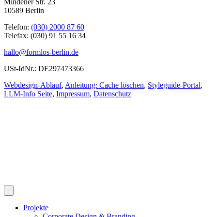
Mindener Str. 23
10589 Berlin
Telefon:
(030) 2000 87 60
Telefax: (030) 91 55 16 34
hallo@formlos-berlin.de
USt-IdNr.: DE297473366
Webdesign-Ablauf
,
Anleitung: Cache löschen
,
Styleguide-Portal
,
LLM-Info Seite
,
Impressum
,
Datenschutz
Projekte
Corporate Design & Branding