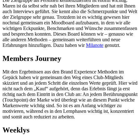
Die Zielgruppe als Personen kennenzulernen ist enorm wichtig.
Maren ist da selbst sehr nah bei ihren Mitgliedern und hat mit Ihnen
auch Interviews geführt. Sie kennt also die Schmerzpunkte und Welt
der Zielgruppe sehr genau. Trotzdem ist es wichtig gewesen hier
nochmal gemeinsam ein Moodboard aufzubauen, in dem wir alle
wichtigen Eckpunkte, Benchmarken und Wünsche zusammenfassen
und besprechen konnten. Dieses Board können wir – genauso wie
alle anderen Methoden – gemeinsam weiterführen und neue
Erfahrungen hinzufügen. Dazu haben wir
Milanote
genutzt.
Members Journey
Mit den Ergebnissen aus den Brand Experience Methoden im
Gepäck haben wir gemeinsam den Weg eines Club-Mitglieds
skizziert und an jedem Schritt die einzelnen Werte geprüft. Hier wird
nicht nach dem „Kauf“ aufgehört, denn das Erlebnis fängt ja erst
richtig nach dem Eintritt in den Club an: An jedem Berührungspunkt
(Touchpoint) der Marke wird überlegt wie an diesem Punkt welche
Markenwerte wichtig sind. So ist es am Anfang wichtiger zu
motivieren, während es in den Lernphasen wichtig ist, konzentriert
und somit auch reduziert zu arbeiten.
Weeklys