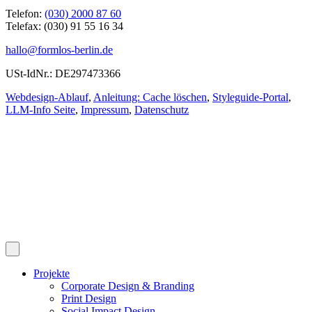
Telefon:
(030) 2000 87 60
Telefax: (030) 91 55 16 34
hallo@formlos-berlin.de
USt-IdNr.: DE297473366
Webdesign-Ablauf
,
Anleitung: Cache löschen
,
Styleguide-Portal
,
LLM-Info Seite
,
Impressum
,
Datenschutz
Projekte
Corporate Design & Branding
Print Design
Social Impact Design