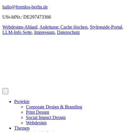
hallo@formlos-berlin.de
USt-IdNr.: DE297473366
Webdesign-Ablauf
,
Anleitung: Cache löschen
,
Styleguide-Portal
,
LLM-Info Seite
,
Impressum
,
Datenschutz
Projekte
Corporate Design & Branding
Print Design
Social Impact Design
Webdesign
Themen