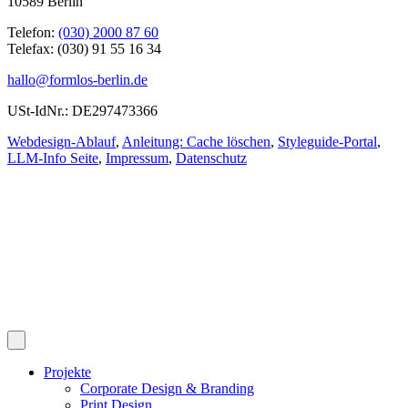
10589 Berlin
Telefon:
(030) 2000 87 60
Telefax: (030) 91 55 16 34
hallo@formlos-berlin.de
USt-IdNr.: DE297473366
Webdesign-Ablauf
,
Anleitung: Cache löschen
,
Styleguide-Portal
,
LLM-Info Seite
,
Impressum
,
Datenschutz
Projekte
Corporate Design & Branding
Print Design