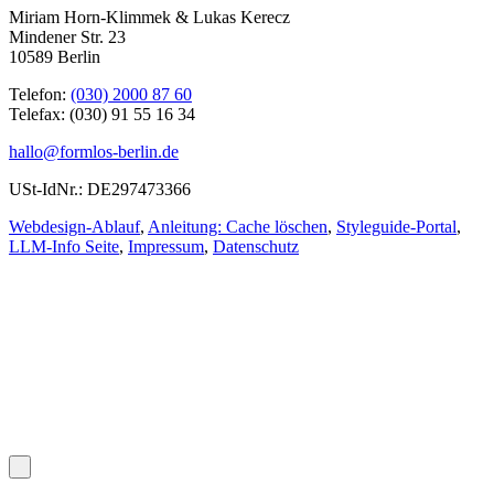
Miriam Horn-Klimmek & Lukas Kerecz
Mindener Str. 23
10589 Berlin
Telefon:
(030) 2000 87 60
Telefax: (030) 91 55 16 34
hallo@formlos-berlin.de
USt-IdNr.: DE297473366
Webdesign-Ablauf
,
Anleitung: Cache löschen
,
Styleguide-Portal
,
LLM-Info Seite
,
Impressum
,
Datenschutz