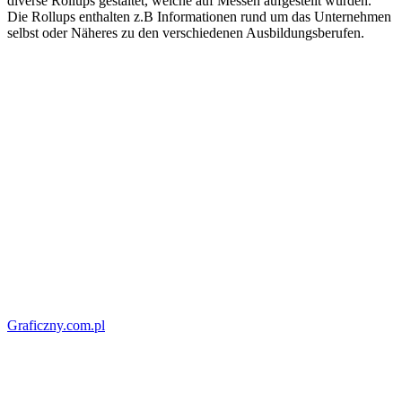
diverse Rollups gestaltet, welche auf Messen aufgestellt wurden.
Die Rollups enthalten z.B Informationen rund um das Unternehmen
selbst oder Näheres zu den verschiedenen Ausbildungsberufen.
Graficzny.com.pl