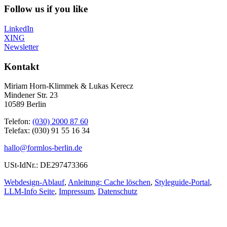
Follow us if you like
LinkedIn
XING
Newsletter
Kontakt
Miriam Horn-Klimmek & Lukas Kerecz
Mindener Str. 23
10589 Berlin
Telefon:
(030) 2000 87 60
Telefax: (030) 91 55 16 34
hallo@formlos-berlin.de
USt-IdNr.: DE297473366
Webdesign-Ablauf
,
Anleitung: Cache löschen
,
Styleguide-Portal
,
LLM-Info Seite
,
Impressum
,
Datenschutz